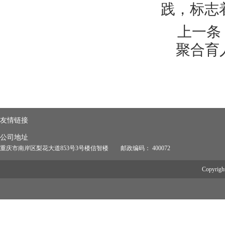
践，标志
上一条
聚合育
友情链接
公司地址
重庆市南岸区梨花大道853号3号楼信智楼 邮政编码： 400072
Copyrig